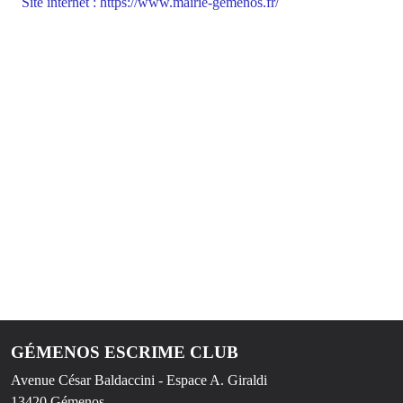
Site internet : https://www.mairie-gemenos.fr/
GÉMENOS ESCRIME CLUB
Avenue César Baldaccini - Espace A. Giraldi
13420
Gémenos