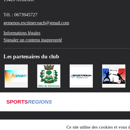
Tél. :
0673945727
gemenos.escrimecoach@gmail.com
Informations légales
Signaler un contenu inapproprié
Les partenaires du club
SPORTS
REGIONS
Ce site utilise des cookies et vous