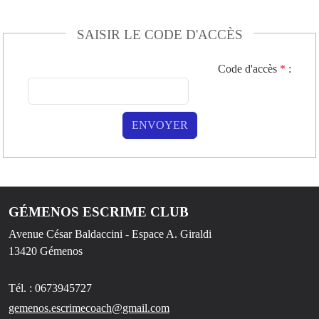
SAISIR LE CODE D'ACCÈS
Code d'accès
*
:
ENVOYER
GÉMENOS ESCRIME CLUB
Avenue César Baldaccini - Espace A. Giraldi
13420
Gémenos
Tél. :
0673945727
gemenos.escrimecoach@gmail.com