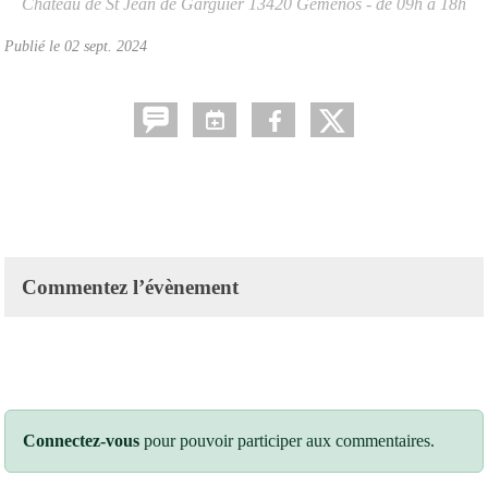
Château de St Jean de Garguier
13420
Gémenos
- de 09h à 18h
Publié le
02 sept. 2024
Commentez l’évènement
Connectez-vous
pour pouvoir participer aux commentaires.