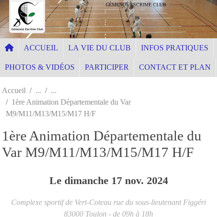
Panneau de gestion des cookies
GÉMENOS ESCRIME CLUB
ACCUEIL
LA VIE DU CLUB
INFOS PRATIQUES
PHOTOS & VIDÉOS
PARTICIPER
CONTACT ET PLAN
Accueil
1ère Animation Départementale du Var
M9/M11/M13/M15/M17 H/F
1ère Animation Départementale du
Var M9/M11/M13/M15/M17 H/F
Le
dimanche
17
nov.
2024
Complexe sportif de Vert-Coteau rue du sous-lieutenant Figgéri
83000
Toulon
- de 09h à 18h