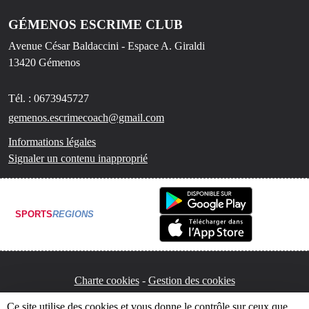
GÉMENOS ESCRIME CLUB
Avenue César Baldaccini - Espace A. Giraldi
13420
Gémenos
Tél. :
0673945727
gemenos.escrimecoach@gmail.com
Informations légales
Signaler un contenu inapproprié
SPORTS
REGIONS
Charte cookies
Gestion des cookies
Ce site utilise des cookies et vous donne le contrôle sur ceux que