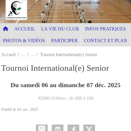
Panneau de gestion des cookies
GÉMENOS ESCRIME CLUB
ACCUEIL
LA VIE DU CLUB
INFOS PRATIQUES
PHOTOS & VIDÉOS
PARTICIPER
CONTACT ET PLAN
Accueil
Tournoi International(e) Senior
Tournoi International(e) Senior
Du
samedi
06
au
dimanche
07
déc.
2025
45000
Orléans
- de 08h à 18h
Publié le
01 oct. 2025