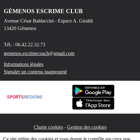
GÉMENOS ESCRIME CLUB
Avenue César Baldaccini - Espace A. Giraldi
13420
Gémenos
Tél. :
06.42.22.32.73
gemenos.escrimecoach@gmail.com
Informations légales
Signaler un contenu inapproprié
SPORTS
REGIONS
Charte cookies
Gestion des cookies
Ce site utilise des cookies et vous donne le contrôle sur ceux que