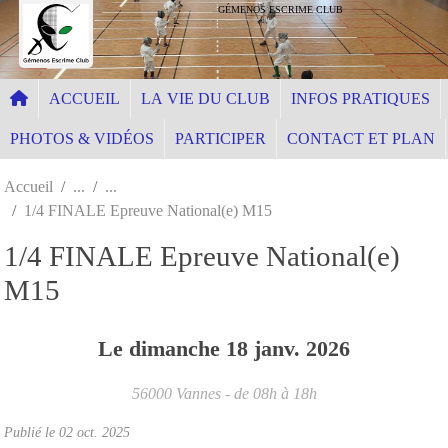
Panneau de gestion des cookies
GÉMENOS ESCRIME CLUB
ACCUEIL
LA VIE DU CLUB
INFOS PRATIQUES
PHOTOS & VIDÉOS
PARTICIPER
CONTACT ET PLAN
Accueil
1/4 FINALE Epreuve National(e) M15
1/4 FINALE Epreuve National(e)
M15
Le
dimanche
18
janv.
2026
56000
Vannes
- de 08h à 18h
Publié le
02 oct. 2025