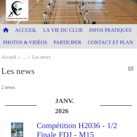
Panneau de gestion des cookies
GÉMENOS ESCRIME CLUB
ACCUEIL
LA VIE DU CLUB
INFOS PRATIQUES
PHOTOS & VIDÉOS
PARTICIPER
CONTACT ET PLAN
Accueil
Les news
Les news
2 news
JANV.
2026
Compétition H2036 - 1/2
Finale FDJ - M15