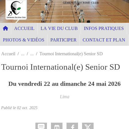
Panneau de gestion des cookies
GÉMENOS ESCRIME CLUB
ACCUEIL
LA VIE DU CLUB
INFOS PRATIQUES
PHOTOS & VIDÉOS
PARTICIPER
CONTACT ET PLAN
Accueil
Tournoi International(e) Senior SD
Tournoi International(e) Senior SD
Du
vendredi
22
au
dimanche
24
mai
2026
Lima
Publié le
02 oct. 2025