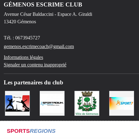
GÉMENOS ESCRIME CLUB
Avenue César Baldaccini - Espace A. Giraldi
13420
Gémenos
Tél. :
0673945727
gemenos.escrimecoach@gmail.com
Informations légales
Signaler un contenu inapproprié
Les partenaires du club
SPORTS
REGIONS