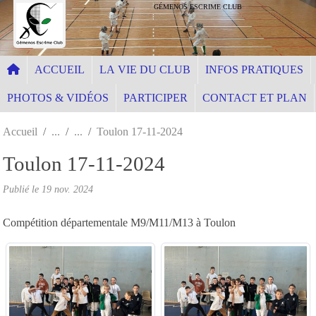
Panneau de gestion des cookies
GÉMENOS ESCRIME CLUB
ACCUEIL
LA VIE DU CLUB
INFOS PRATIQUES
PHOTOS & VIDÉOS
PARTICIPER
CONTACT ET PLAN
Accueil
Toulon 17-11-2024
Toulon 17-11-2024
Publié le
19 nov. 2024
Compétition départementale M9/M11/M13 à Toulon