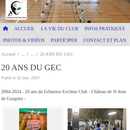
Panneau de gestion des cookies
GÉMENOS ESCRIME CLUB
ACCUEIL
LA VIE DU CLUB
INFOS PRATIQUES
PHOTOS & VIDÉOS
PARTICIPER
CONTACT ET PLAN
Accueil
20 ANS DU GEC
20 ANS DU GEC
Publié le
02 sept. 2024
2004-2024 - 20 ans du Gémenos Escrime Club - Château de St Jean
de Garguier -